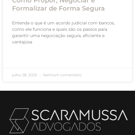
Como Propor, Negociar e
Formalizar de Forma Segura
Entenda o que é um acordo judicial com bancos,
como ele funciona e quais são os passos para
garantir uma negociação segura, eficiente e
vantajosa
READ MORE »
julho 28, 2025
Nenhum comentário