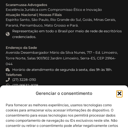
Scaramussa Advogados
Excelência Jurídica com Compromisso Ético e Inovação
Atuação Nacional | Nossas Filiais
Espírito Santo, São Paulo, Rio Grande do Sul, Goiás, Minas Gerais,
Paraná, Pernambuco, Mato Grosso e Pará.
Representação em todo o Brasil por meio de rede de escritórios
credenciados.
Endereço da Sede
Avenida Desembargador Mário da Silva Nunes, 717 – Ed. Limoeiro,
Torre Norte, Salas 901/902 Jardim Limoeiro, Serra–ES, CEP 29164-
044
Horário de atendimento de segunda à sexta, das 9h às 18h.
Telefones
(27) 3228-0110
(27) 99532-9218
E-mail
Gerenciar o consentimento
atendimento@scaramussa.adv.br
Para fornecer as melhores experiências, usamos tecnologias como
Certificações e Compromissos
cookies para armazenar e/ou acessar informações do dispositivo. O
ISO 37301 – Sistema de Gestão de Compliance
consentimento para essas tecnologias nos permitirá processar dados
ISO 27001 – Segurança da Informação (em processo de
como comportamento de navegação ou IDs exclusivos neste site. Não
certificação)
consentir ou retirar o consentimento pode afetar negativamente certos