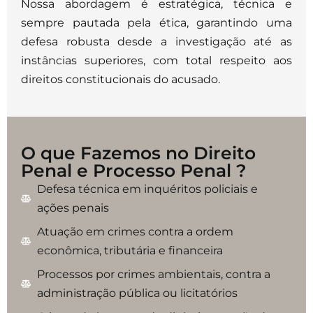
Nossa abordagem é estratégica, técnica e
sempre pautada pela ética, garantindo uma
defesa robusta desde a investigação até as
instâncias superiores, com total respeito aos
direitos constitucionais do acusado.
O que Fazemos no Direito
Penal e Processo Penal ?
Defesa técnica em inquéritos policiais e
ações penais
Atuação em crimes contra a ordem
econômica, tributária e financeira
Processos por crimes ambientais, contra a
administração pública ou licitatórios