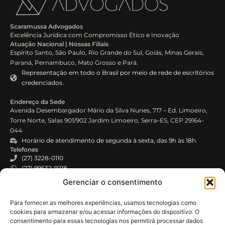
Scaramussa Advogados
Excelência Jurídica com Compromisso Ético e Inovação
Atuação Nacional | Nossas Filiais
Espírito Santo, São Paulo, Rio Grande do Sul, Goiás, Minas Gerais,
Paraná, Pernambuco, Mato Grosso e Pará.
Representação em todo o Brasil por meio de rede de escritórios
credenciados.
Endereço da Sede
Avenida Desembargador Mário da Silva Nunes, 717 – Ed. Limoeiro,
Torre Norte, Salas 901/902 Jardim Limoeiro, Serra–ES, CEP 29164-
044
Horário de atendimento de segunda à sexta, das 9h às 18h.
Telefones
(27) 3228-0110
(27) 99532-9218
E-mail
Gerenciar o consentimento
atendimento@scaramussa.adv.br
Para fornecer as melhores experiências, usamos tecnologias como
Certificações e Compromissos
cookies para armazenar e/ou acessar informações do dispositivo. O
ISO 37301 – Sistema de Gestão de Compliance
consentimento para essas tecnologias nos permitirá processar dados
ISO 27001 – Segurança da Informação (em processo de