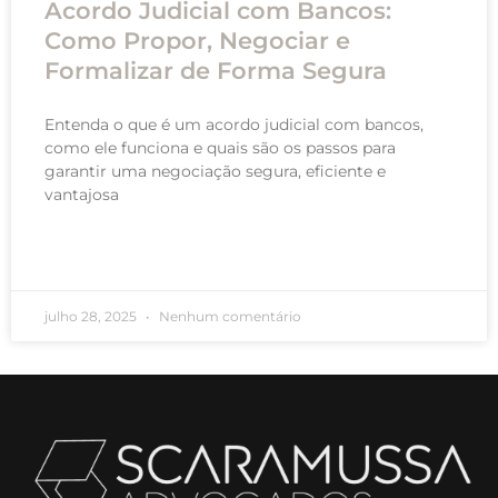
Acordo Judicial com Bancos:
Como Propor, Negociar e
Formalizar de Forma Segura
Entenda o que é um acordo judicial com bancos,
como ele funciona e quais são os passos para
garantir uma negociação segura, eficiente e
vantajosa
READ MORE »
julho 28, 2025
Nenhum comentário