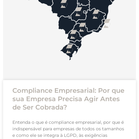
Compliance Empresarial: Por que
sua Empresa Precisa Agir Antes
de Ser Cobrada?
Entenda o que é compliance empresarial, por que é
indispensável para empresas de todos os tamanhos
e como ele se integra à LGPD, às exigências